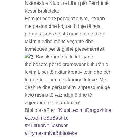
Nxënësit e Klubit të Librit për Fëmijë të
kësaj Biblioteke.
Fëmijët ndanë përvojat e tyre, lexuan
me pasion dhe krijuan lidhje të reja
përmes fjalës së shkruar, duke e bërë
takimin edhe më të veçantë dhe
frymëzues për të gjithë pjesëmarrësit.
Bashkëpunime të tilla janë
thelbësore për të promovuar kulturën e
leximit, për të nxitur kreativitetin dhe për
të ndërtuar ura mes komuniteteve. Me
dëshirë dhe përkushtim, shpresojmë që
këto nisma të vazhdojnë dhe të
zgjerohen në të ardhmen!
BibliotekaFier
#KlubiLeximitRrogozhine
#LexojmeSeBashku
#KulturaNaBashkon
#FrymezimNeBiblioteke