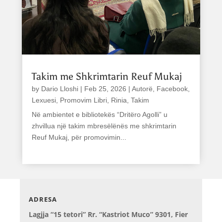
Takim me Shkrimtarin Reuf Mukaj
by
Dario Lloshi
|
Feb 25, 2026
|
Autorë
,
Facebook
,
Lexuesi
,
Promovim Libri
,
Rinia
,
Takim
Në ambientet e bibliotekës “Dritëro Agolli” u
zhvillua një takim mbresëlënës me shkrimtarin
Reuf Mukaj, për promovimin...
read more
ADRESA
Lagjja “15 tetori” Rr. “Kastriot Muco” 9301, Fier