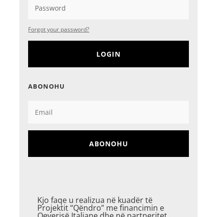
Forgot your password?
LOGIN
ABONOHU
ABONOHU
Kjo faqe u realizua në kuadër të
Projektit “Qëndro” me financimin e
Qeverisë Italiane dhe në partneritet