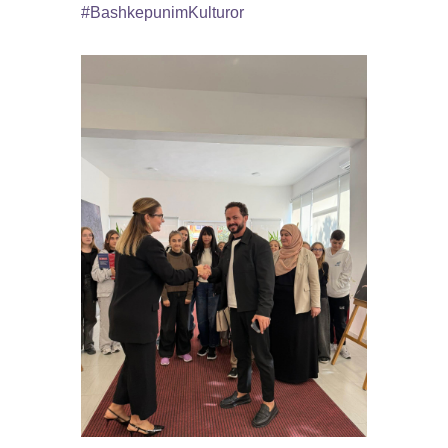
#BashkepunimKulturor