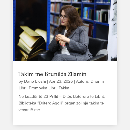
Takim me Brunilda Zllamin
by
Dario Lloshi
|
Apr 23, 2026
|
Autorë
,
Dhurim
Libri
,
Promovim Libri
,
Takim
Në kuadër të 23 Prillit – Ditës Botërore të Librit,
Biblioteka “Dritëro Agolli” organizoi një takim të
veçantë me...
read more