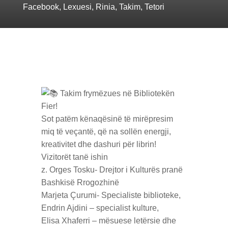
Facebook
,
Lexuesi
,
Rinia
,
Takim
,
Tetori
Takim frymëzues në Bibliotekën
Fier!
Sot patëm kënaqësinë të mirëpresim
miq të veçantë, që na sollën energji,
kreativitet dhe dashuri për librin!
Vizitorët tanë ishin
z. Orges Tosku- Drejtor i Kulturës pranë
Bashkisë Rrogozhinë
Marjeta Çurumi- Specialiste biblioteke,
Endrin Ajdini – specialist kulture,
Elisa Xhaferri – mësuese letërsie dhe