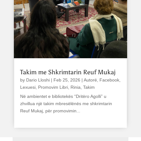
Takim me Shkrimtarin Reuf Mukaj
by
Dario Lloshi
|
Feb 25, 2026
|
Autorë
,
Facebook
,
Lexuesi
,
Promovim Libri
,
Rinia
,
Takim
Në ambientet e bibliotekës “Dritëro Agolli” u
zhvillua një takim mbresëlënës me shkrimtarin
Reuf Mukaj, për promovimin...
read more