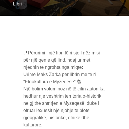
Libri
📍Përurimi i një libri tē ri sjell gēzim si
për njē qenie që lind, ndaj urimet
rrjedhin të ngrohta nga miqtë:
Urime Maks Zarka pēr librin mē tē ri
“Etnokultura e Myzeqesē”.📚
Një botim voluminoz nē të cilin autori ka
hedhur nje veshtrim territorialo-historik
nē gjithë shtrirjen e Myzeqesë, duke i
ofruar lexuesit një njohje te plote
gjeografike, historike, etnike dhe
kulturore.