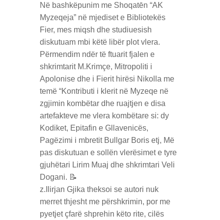
Në bashkëpunim me Shoqatēn “AK
Myzeqeja” në mjediset e Bibliotekës
Fier, mes miqsh dhe studiuesish
diskutuam mbi këtë libër plot vlera.
Përmendim ndër të ftuarit fjalen e
shkrimtarit M.Krimçe, Mitropoliti i
Apolonise dhe i Fierit hirësi Nikolla me
temë “Kontributi i klerit në Myzeqe në
zgjimin kombëtar dhe ruajtjen e disa
artefakteve me vlera kombëtare si: dy
Kodiket, Epitafin e Gllavenicës,
Pagëzimi i mbretit Bullgar Boris etj, Më
pas diskutuan e sollën vlerësimet e tyre
gjuhëtari Lirim Muaj dhe shkrimtari Veli
Dogani. 📝
z.Ilirjan Gjika theksoi se autori nuk
merret thjesht me përshkrimin, por me
pyetjet çfarë shprehin këto rite, cilës