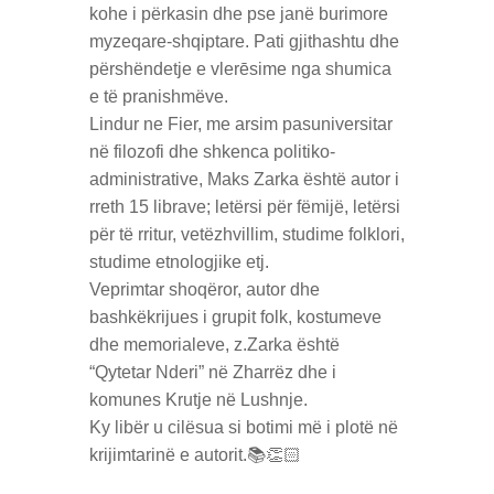
kohe i përkasin dhe pse janë burimore
myzeqare-shqiptare. Pati gjithashtu dhe
përshëndetje e vlerēsime nga shumica
e të pranishmëve.
Lindur ne Fier, me arsim pasuniversitar
në filozofi dhe shkenca politiko-
administrative, Maks Zarka është autor i
rreth 15 librave; letërsi për fëmijë, letërsi
për të rritur, vetëzhvillim, studime folklori,
studime etnologjike etj.
Veprimtar shoqëror, autor dhe
bashkëkrijues i grupit folk, kostumeve
dhe memorialeve, z.Zarka është
“Qytetar Nderi” në Zharrëz dhe i
komunes Krutje në Lushnje.
Ky libër u cilësua si botimi më i plotë në
krijimtarinë e autorit.📚👏🏻