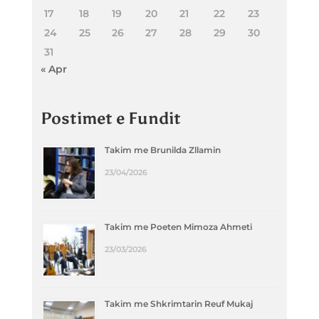
17
18
19
20
21
22
23
24
25
26
27
28
29
30
31
« Apr
Postimet e Fundit
Takim me Brunilda Zllamin
23/04/2026
Takim me Poeten Mimoza Ahmeti
23/03/2026
Takim me Shkrimtarin Reuf Mukaj