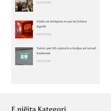
25/02/2026
Vizitë në shtëpinë muze të Dritëro
Agollit
03/02/2026
Takim për 90-vjetorin e lindjes së Ismail
Kadaresë
28/01/2026
E njëjta Kategori