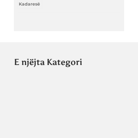
E njëjta Kategori
Dario Lloshi
Me rastin e 9-vjetorit të ndarjes nga jeta të