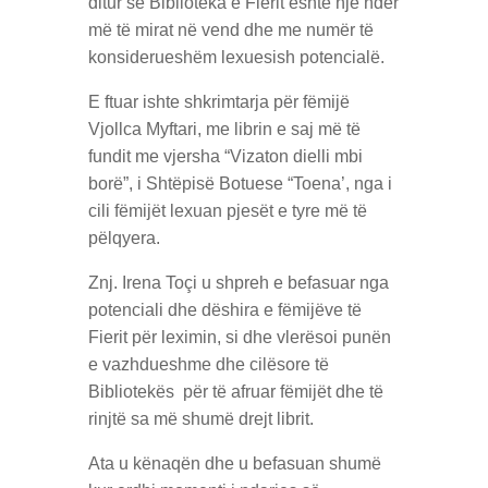
ditur se Biblioteka e Fierit është një ndër
më të mirat në vend dhe me numër të
konsiderueshëm lexuesish potencialë.
E ftuar ishte shkrimtarja për fëmijë
Vjollca Myftari, me librin e saj më të
fundit me vjersha “Vizaton dielli mbi
borë”, i Shtëpisë Botuese “Toena’, nga i
cili fëmijët lexuan pjesët e tyre më të
pëlqyera.
Znj. Irena Toçi u shpreh e befasuar nga
potenciali dhe dëshira e fëmijëve të
Fierit për leximin, si dhe vlerësoi punën
e vazhdueshme dhe cilësore të
Bibliotekës për të afruar fëmijët dhe të
rinjtë sa më shumë drejt librit.
Ata u kënaqën dhe u befasuan shumë