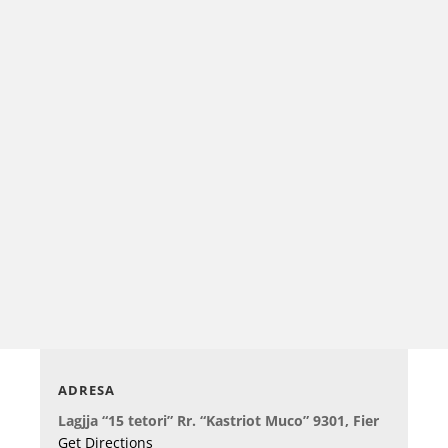
Dario Lloshi
Momente nga ekspozita me nxënësit e shkollës 9-
vjeçare “Liri Gero” Në përvjetorin e 558-të të
ndarjes nga jeta së...
ADRESA
Lagjja “15 tetori” Rr. “Kastriot Muco” 9301, Fier
Get Directions