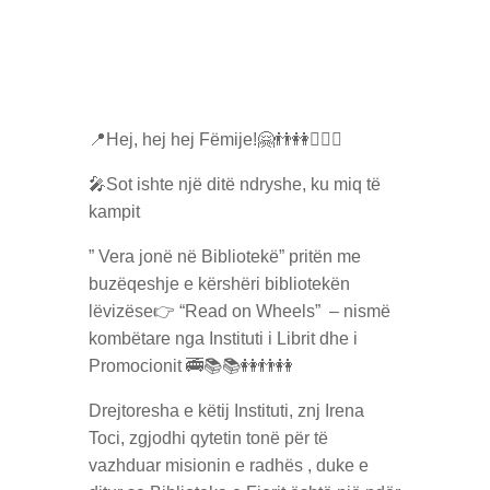
📍Hej, hej hej Fëmije!🤗👬👭🧍🏻‍♀️
🎤Sot ishte një ditë ndryshe, ku miq të
kampit
” Vera jonë në Bibliotekë” pritën me
buzëqeshje e kërshëri bibliotekën
lëvizëse👉 “Read on Wheels” – nismë
kombëtare nga Instituti i Librit dhe i
Promocionit 🚎📚📚👭👬👭
Drejtoresha e këtij Instituti, znj Irena
Toci, zgjodhi qytetin tonë për të
vazhduar misionin e radhës , duke e