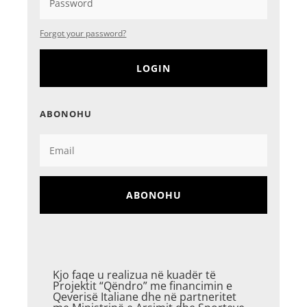
Forgot your password?
LOGIN
ABONOHU
ABONOHU
Kjo faqe u realizua në kuadër të
Projektit “Qëndro” me financimin e
Qeverisë Italiane dhe në partneritet