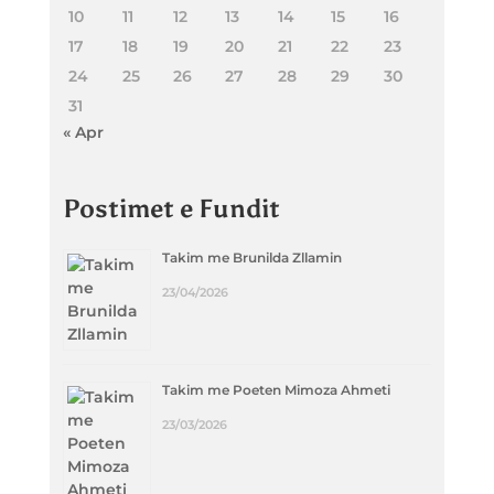
10
11
12
13
14
15
16
17
18
19
20
21
22
23
24
25
26
27
28
29
30
31
« Apr
Postimet e Fundit
Takim me Brunilda Zllamin
23/04/2026
Takim me Poeten Mimoza Ahmeti
23/03/2026