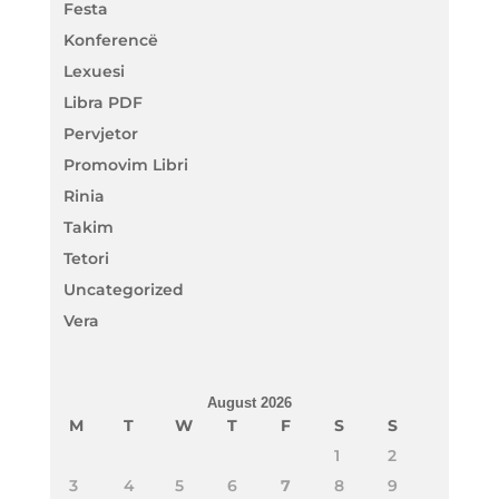
Festa
Konferencë
Lexuesi
Libra PDF
Pervjetor
Promovim Libri
Rinia
Takim
Tetori
Uncategorized
Vera
August 2026
M
T
W
T
F
S
S
1
2
3
4
5
6
7
8
9