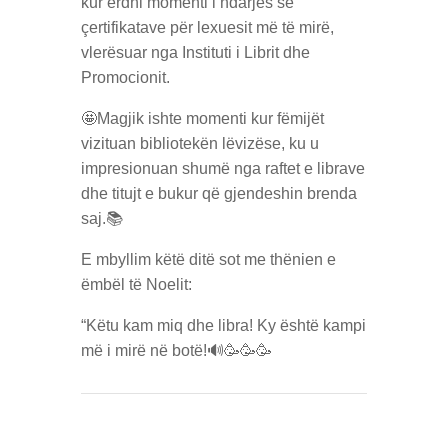
kur erdhi momenti i ndarjes së
çertifikatave për lexuesit më të mirë,
vlerësuar nga Instituti i Librit dhe
Promocionit.
🤩Magjik ishte momenti kur fëmijët
vizituan bibliotekën lëvizëse, ku u
impresionuan shumë nga raftet e librave
dhe titujt e bukur që gjendeshin brenda
saj.📚
E mbyllim këtë ditë sot me thënien e
ëmbël të Noelit:
“Këtu kam miq dhe libra! Ky është kampi
më i mirë në botë!🔊🥳🥳🥳