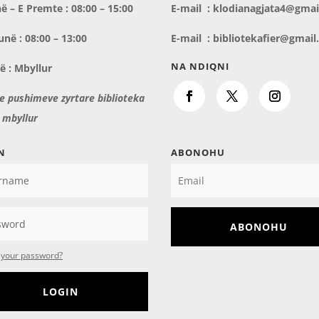
ë – E Premte : 08:00 – 15:00
E-mail : klodianagjata4@gma
unë : 08:00 – 13:00
E-mail : bibliotekafier@gmai
NA NDIQNI
lë : Mbyllur
 e pushimeve zyrtare biblioteka
 mbyllur
N
ABONOHU
ABONOHU
 your password?
LOGIN