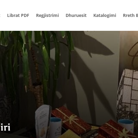
t
Librat PDF
Regjistrimi
Dhuruesit
Katalogimi
Rreth B
iri