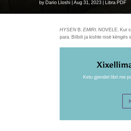
by
Dario Lloshi
|
Aug 31, 2023
|
Libra PDF
HYSEN
B.
EMIRI
. NOVELE. Kur sun
para. Bilbili ja kishte nisë këngës 
Xixellim
Ketu gjendet libri me p