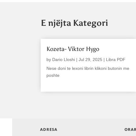
E njëjta Kategori
Kozeta- Viktor Hygo
by
Dario Lloshi
|
Jul 29, 2025
|
Libra PDF
Nese doni te lexoni librin klikoni butonin me
poshte
read more
ADRESA
ORAR