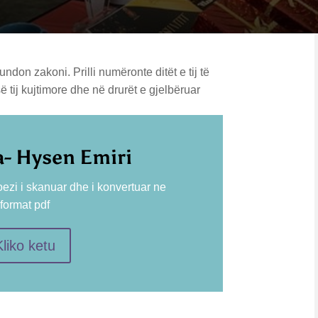
don zakoni. Prilli numëronte ditët e tij të
së tij kujtimore dhe në drurët e gjelbëruar
a- Hysen Emiri
oezi i skanuar dhe i konvertuar ne
format pdf
Kliko ketu