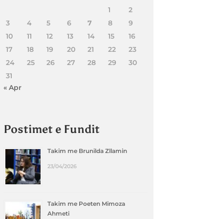
1
2
3
4
5
6
7
8
9
10
11
12
13
14
15
16
17
18
19
20
21
22
23
24
25
26
27
28
29
30
31
« Apr
Postimet e Fundit
Takim me Brunilda Zllamin
23/04/2026
Takim me Poeten Mimoza
Ahmeti