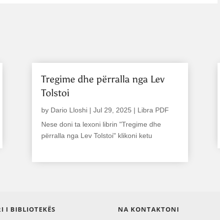
Tregime dhe përralla nga Lev
Tolstoi
by
Dario Lloshi
|
Jul 29, 2025
|
Libra PDF
Nese doni ta lexoni librin "Tregime dhe
përralla nga Lev Tolstoi" klikoni ketu
read more
I I BIBLIOTEKËS
NA KONTAKTONI