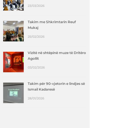
23/03/2026
Takim me Shkrimtarin Reuf
Mukaj
25/02/2026
Vizitë në shtëpinë muze të Dritëro
Agollit
03/02/2026
Takim për 90-vjetorin e lindjes së
Ismail Kadaresë
28/01/2026