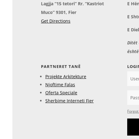
Lagjja “15 tetori” Rr. “Kastriot
E Hën
Muco” 9301, Fier
E Sht
Get Directions
E Die
Ditët
është
PARTNERET TANË
LOGI
Projekte Arkitekture
Njoftime Falas
Oferta Speciale
Sherbime Interneti Fier
Forgot